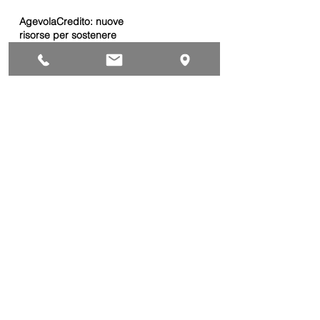
AgevolaCredito: nuove
risorse per sostenere
sviluppo, ammodernamento
e competitività delle imprese
Bandi
Taxi green: oltre 2 milioni di
euro per il rinnovo dei veicoli
Bandi
Caro gasolio, 322 milioni per
le imprese di trasporto:
guida operativa alla
presentazione della
Trasporti
domanda
Bonus gasolio 2026: giovedì
30 luglio webinar nazionale
per le imprese
dell’autotrasporto
Trasporti
Chiusura estiva dal 10 al 28