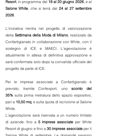
Resort
, in programma dal 
18 al 20 giugno 2026
, e al 
Salone White
, che si terrà dal 
24 al 27 settembre 
2026
.
L’iniziativa rientra nel progetto di valorizzazione 
della 
Settimana della Moda di Milano
, realizzato da 
Confartigianato in collaborazione con White, con il 
sostegno di ICE e MAECI. L’agevolazione è 
attualmente in attesa di definitiva approvazione e 
sarà confermata solo dopo la convalida ufficiale del 
progetto da parte di ICE.
Per le imprese associate a Confartigianato è 
previsto, tramite Confexport, uno 
sconto del 
35%
 sulla prima metratura dello spazio espositivo, 
pari a 
10,50 mq
, e sulla quota di iscrizione al Salone 
White.
L’agevolazione sarà riservata a un numero limitato 
di aziende: fino a 
5 imprese associate
 per White 
Resort di giugno e fino a 
30 imprese associate
 per il 
Salone White di settembre. Le domande saranno 