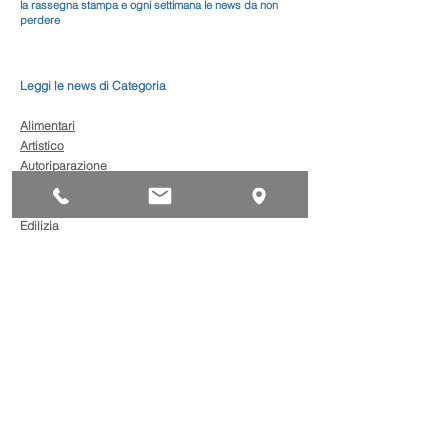
la rassegna stampa e ogni settimana le news da non
perdere
Leggi le news di Categoria
Alimentari
Artistico
Autoriparazione
Benessere
Comunicazione
Edilizia
Impianti
Legno
Metalmeccanica
Moda
Trasporto
AgevolaCredito: nuove
risorse per sostenere
sviluppo, ammodernamento
e competitività delle imprese
Bandi