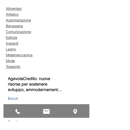
Alimentari
Artistico
Autoriparazione
Benessere
Comunicazione
Edilizia
Impianti
Legno
Metalmeccanica
Moda
Trasporto
AgevolaCredito: nuove
risorse per sostenere
sviluppo, ammodernamento
e competitività delle imprese
Bandi
Taxi green: oltre 2 milioni di
euro per il rinnovo dei veicoli
Bandi