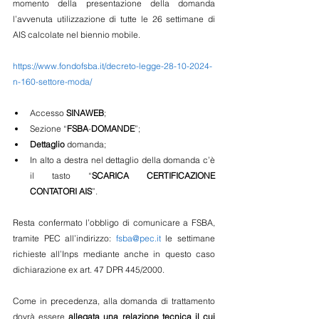
momento della presentazione della domanda 
l’avvenuta utilizzazione di tutte le 26 settimane di 
AIS calcolate nel biennio mobile.
https://www.fondofsba.it/decreto-legge-28-10-2024-
n-160-settore-moda/
Accesso 
SINAWEB
;
Sezione “
FSBA
-
DOMANDE
”;
Dettaglio 
domanda;
In alto a destra nel dettaglio della domanda c’è 
il tasto “
SCARICA CERTIFICAZIONE 
CONTATORI AIS
”.
Resta confermato l’obbligo di comunicare a FSBA, 
tramite PEC all’indirizzo: 
fsba@pec.it
 le settimane 
richieste all’Inps mediante anche in questo caso 
dichiarazione ex art. 47 DPR 445/2000.
Come in precedenza, alla domanda di trattamento 
dovrà essere 
allegata una relazione tecnica il cui 