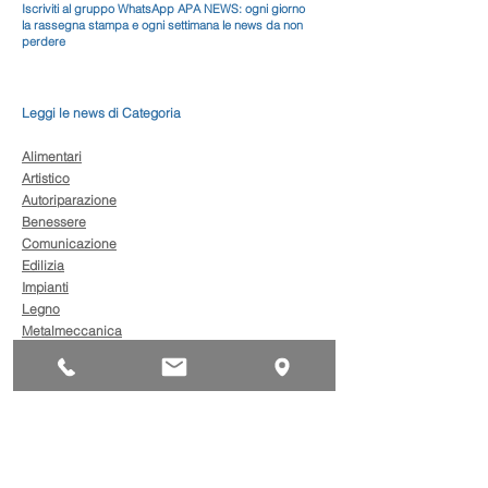
Iscriviti al gruppo WhatsApp APA NEWS: ogni giorno
la rassegna stampa e ogni settimana le news da non
perdere
Leggi le news di Categoria
Alimentari
Artistico
Autoriparazione
Benessere
Comunicazione
Edilizia
Impianti
Legno
Metalmeccanica
Moda
Trasporto
AgevolaCredito: nuove
risorse per sostenere
sviluppo, ammodernamento
e competitività delle imprese