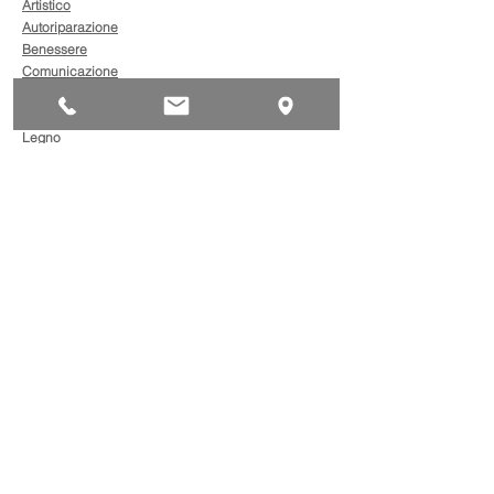
Artistico
Autoriparazione
Benessere
Comunicazione
Edilizia
Impianti
Legno
Metalmeccanica
Moda
Trasporto
AgevolaCredito: nuove
risorse per sostenere
sviluppo, ammodernamento
e competitività delle imprese
Bandi
Taxi green: oltre 2 milioni di
euro per il rinnovo dei veicoli
Bandi
Caro gasolio, 322 milioni per
le imprese di trasporto: