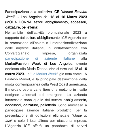
Partecipazione alla collettiva ICE “
Market Fashion 
Week
” - Los Angeles dal 12 al 16 Marzo 2023 
(MODA DONNA settori abbigliamento, accessori, 
calzature, pelletteria)
Nell'ambito dell'attività promozionale 2023 a 
supporto del 
settore abbigliamento
, ICE-Agenzia per 
la promozione all'estero e l'internazionalizzazione 
delle imprese italiane, in collaborazione con 
Confartigianato Imprese, organizzala 
partecipazione di aziende italiane 
alla 
MarketFashion Week di Los Angeles
, evento 
dedicato alla 
Moda Donna
, che si terrà dal 
12 al 16 
marzo 2023. 
La "
La Market Week
", già nota come LA 
Fashion Market, è la principale destinazione della 
moda contemporanea della West Coast americana. 
Il mercato ospita varie fiere che mettono in risalto 
designer affermati ed emergenti. Le aziende 
interessate sono quelle del settore 
abbigliamento, 
accessori, calzature, pelletteria. 
Sono ammesse a 
partecipare aziende italiane produttrici per la 
presentazione di collezioni etichettate "
Made in 
Italy
" e solo 1 brand/linea per ciascuna impresa. 
L'Agenzia ICE offrirà un pacchetto di servizi 