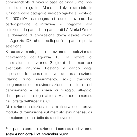
comprendente: 1 modulo base da circa 9 mq. pre-
allestito con grafica Made in Italy e arredato in 
funzione delle categorie merceologiche al costo di 
€ 1000+IVA, campagna di comunicazione. La 
partecipazione all'iniziativa è soggetta alla 
selezione da parte di un partner di LA Market Week. 
La domanda di ammissione dovrà essere inviata 
all'Agenzia ICE, che la sottoporrà al partner per la 
selezione. 
Successivamente, le aziende selezionate 
riceveranno dall'Agenzia ICE la lettera di 
ammissione e avranno 3 giorni di tempo per 
eventuale rinuncia. Restano a carico degli 
espositori le spese relative ad assicurazione 
(danno, furto, smarrimento, ecc.), trasporto, 
sdoganamento, movimentazione in fiera del 
campionario e le spese di viaggio, alloggio, 
d'interpretariato e ogni altro servizio non compreso 
nell'offerta dell'Agenzia ICE. 
Alle aziende selezionate sarà riservato un breve 
modulo di formazione sul mercato statunitense, da 
completare prima della data dell'evento. 
Per partecipare le aziende interessate dovranno 
entro e non oltre il 21 novembre 2022
: