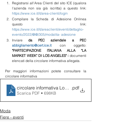
Registrarsi all'Area Clienti del sito ICE (qualora 
l'azienda non sia già iscritta) a questo link: 
https://www.ice.it/it/area-clienti/login
Compilare la Scheda di Adesione Onlinea  
questo link: 
https://www.ice.it/it/areaclienti/eventi/dettaglio-
evento/2022/@@/305/modalita-
adesione
Inviare 
da PEC aziendale a PEC 
abbigliamento@cert.ice.it
con oggetto: 
"PARTECIPAZIONE ITALIANA ALLA "LA 
MARKET WEEK" DI LOS ANGELES" 
i documenti 
elencati della circolare informativa allegata.
Per maggiori informazioni potete consultare la 
circolare informativa
circolare informativa LosAngeles
.pdf
Scarica PDF • 698KB
Moda
Fiere - eventi