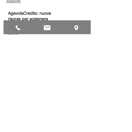
Trasporto
AgevolaCredito: nuove
risorse per sostenere
sviluppo, ammodernamento
e competitività delle imprese
Bandi
Taxi green: oltre 2 milioni di
euro per il rinnovo dei veicoli
Bandi
Caro gasolio, 322 milioni per
le imprese di trasporto:
guida operativa alla
presentazione della
Trasporti
domanda
Bonus gasolio 2026: giovedì
30 luglio webinar nazionale
per le imprese
dell’autotrasporto
Trasporti
Chiusura estiva dal 10 al 28