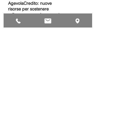
AgevolaCredito: nuove
risorse per sostenere
sviluppo, ammodernamento
e competitività delle imprese
Bandi
Taxi green: oltre 2 milioni di
euro per il rinnovo dei veicoli
Bandi
Caro gasolio, 322 milioni per
le imprese di trasporto:
guida operativa alla
presentazione della
Trasporti
domanda
Bonus gasolio 2026: giovedì
30 luglio webinar nazionale
per le imprese
dell’autotrasporto
Trasporti
Chiusura estiva dal 10 al 28
agosto