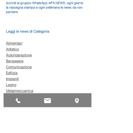
Iscriviti al gruppo WhatsApp APA NEWS: ogni giorno
la rassegna stampa e ogni settimana le news da non
perdere
Leggi le news di Categoria
Alimentari
Artistico
Autoriparazione
Benessere
Comunicazione
Edilizia
Impianti
Legno
Metalmeccanica
Moda
Trasporto
AgevolaCredito: nuove
risorse per sostenere
sviluppo, ammodernamento
e competitività delle imprese