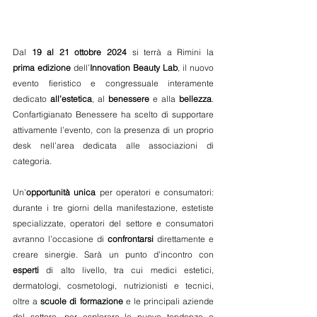
Dal 
19 al 21 ottobre 2024
 si terrà a Rimini la 
prima
edizione
 dell’
Innovation Beauty Lab
, il nuovo 
evento fieristico e congressuale interamente 
dedicato 
all’estetica
, al 
benessere
 e alla 
bellezza
. 
Confartigianato Benessere ha scelto di supportare 
attivamente l’evento, con la presenza di un proprio 
desk nell’area dedicata alle associazioni di 
categoria.
Un’
opportunità unica
 per operatori e consumatori: 
durante i tre giorni della manifestazione, estetiste 
specializzate, operatori del settore e consumatori 
avranno l’occasione di 
confrontarsi
 direttamente e 
creare sinergie. Sarà un punto d’incontro con 
esperti
 di alto livello, tra cui medici estetici, 
dermatologi, cosmetologi, nutrizionisti e tecnici, 
oltre a 
scuole di formazione
 e le principali aziende 
del settore, per esplorare le nuove tendenze e 