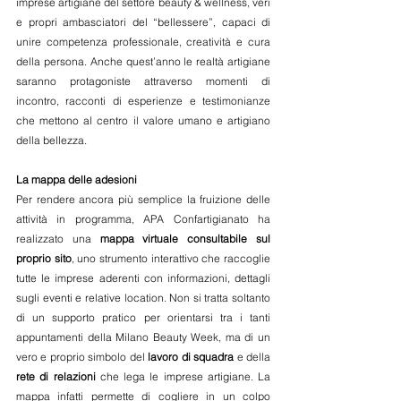
imprese artigiane del settore beauty & wellness, veri 
e propri ambasciatori del “bellessere”, capaci di 
unire competenza professionale, creatività e cura 
della persona. Anche quest’anno le realtà artigiane 
saranno protagoniste attraverso momenti di 
incontro, racconti di esperienze e testimonianze 
che mettono al centro il valore umano e artigiano 
della bellezza.
La mappa delle adesioni
Per rendere ancora più semplice la fruizione delle 
attività in programma, APA Confartigianato ha 
realizzato una 
mappa virtuale consultabile sul 
proprio sito
, uno strumento interattivo che raccoglie 
tutte le imprese aderenti con informazioni, dettagli 
sugli eventi e relative location. Non si tratta soltanto 
di un supporto pratico per orientarsi tra i tanti 
appuntamenti della Milano Beauty Week, ma di un 
vero e proprio simbolo del 
lavoro di squadra
 e della 
rete di relazioni
 che lega le imprese artigiane. La 
mappa infatti permette di cogliere in un colpo 