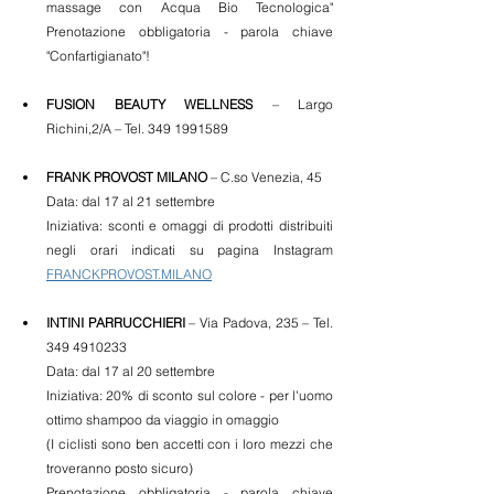
massage con Acqua Bio Tecnologica" 
Prenotazione obbligatoria - parola chiave 
"Confartigianato"!
FUSION BEAUTY WELLNESS
 – Largo 
Richini,2/A – Tel. 349 1991589
FRANK PROVOST MILANO
 – C.so Venezia, 45
Data: dal 17 al 21 settembre 
Iniziativa: sconti e omaggi di prodotti distribuiti 
negli orari indicati su pagina Instagram 
FRANCKPROVOST.MILANO
INTINI PARRUCCHIERI
 – Via Padova, 235 – Tel. 
349 4910233 
Data: dal 17 al 20 settembre 
Iniziativa: 20% di sconto sul colore - per l'uomo 
ottimo shampoo da viaggio in omaggio  
(I ciclisti sono ben accetti con i loro mezzi che 
troveranno posto sicuro)
Prenotazione obbligatoria - parola chiave 