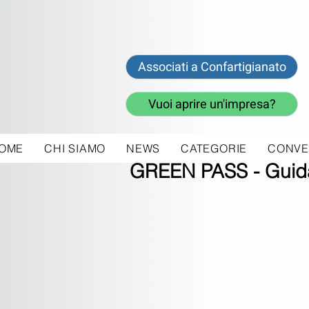
Associati a Confartigianato
Vuoi aprire un'impresa?
OME
CHI SIAMO
NEWS
CATEGORIE
CONVE
22 ott 2021
GREEN PASS - Guida 