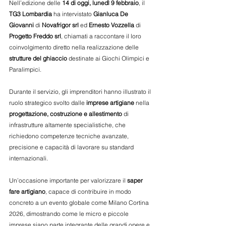
Nell’edizione delle 
14 di oggi, lunedì 9 febbraio
, il 
TG3 Lombardia
 ha intervistato 
Gianluca De 
Giovanni
 di 
Novafrigor srl
 ed
 Ernesto Vozzella 
di 
Progetto Freddo srl
, chiamati a raccontare il loro 
coinvolgimento diretto nella realizzazione delle 
strutture del ghiaccio
 destinate ai Giochi Olimpici e 
Paralimpici.
Durante il servizio, gli imprenditori hanno illustrato il 
ruolo strategico svolto dalle 
imprese artigiane
 nella 
progettazione, costruzione e allestimento
 di 
infrastrutture altamente specialistiche, che 
richiedono competenze tecniche avanzate, 
precisione e capacità di lavorare su standard 
internazionali.
Un’occasione importante per valorizzare il 
saper 
fare artigiano
, capace di contribuire in modo 
concreto a un evento globale come Milano Cortina 
2026, dimostrando come le micro e piccole 
imprese siano parte integrante delle grandi opere e 