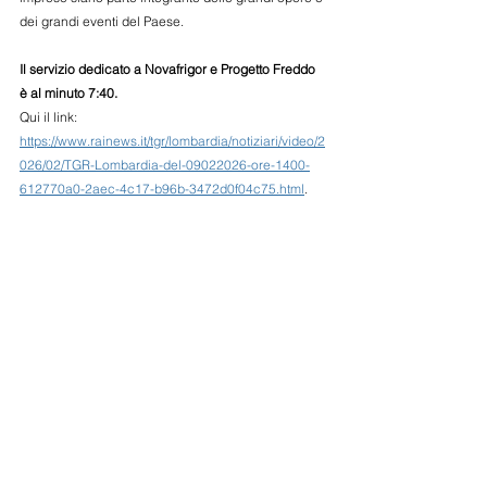
dei grandi eventi del Paese.
Il servizio dedicato a Novafrigor e Progetto Freddo 
è al minuto 7:40. 
Qui il link: 
https://www.rainews.it/tgr/lombardia/notiziari/video/2
026/02/TGR-Lombardia-del-09022026-ore-1400-
612770a0-2aec-4c17-b96b-3472d0f04c75.html
. 