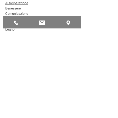
Autoriparazione
Benessere
Comunicazione
Edilizia
Impianti
Legno
Metalmeccanica
Moda
Trasporto
AgevolaCredito: nuove
risorse per sostenere
sviluppo, ammodernamento
e competitività delle imprese
Bandi
Taxi green: oltre 2 milioni di
euro per il rinnovo dei veicoli
Bandi
Caro gasolio, 322 milioni per
le imprese di trasporto: