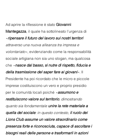
Ad aprire la riflessione è stato 
Giovanni 
Mantegazza
, il quale ha sottolineato l'urgenza di 
«
ripensare il futuro del lavoro sui nostri territori
attraverso una nuova alleanza tra impresa e 
volontariato»
, evidenziando come la responsabilità 
sociale artigiana non sia uno slogan, ma qualcosa 
che 
«
nasce dal basso, si nutre di rispetto, fiducia e 
della trasmissione del saper fare ai giovani
»
. Il 
Presidente ha poi ricordato che le micro e piccole 
imprese costituiscono un vero e proprio presidio 
per le comunità locali poiché 
«
assumono e 
restituiscono valore sul territorio
, dimostrando 
quanto sia fondamentale 
unire la rete materiale a 
quella del sociale
: in questo contesto, 
il ruolo dei 
Lions Club assume un valore straordinario come 
presenza forte e riconosciuta, capace di ascoltare i 
bisogni reali delle persone e trasformarli in azioni 