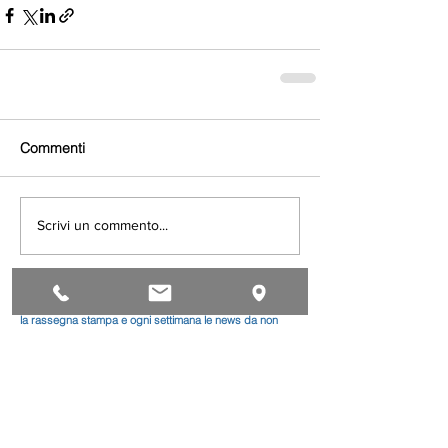
Commenti
Scrivi un commento...
Iscriviti al gruppo WhatsApp APA NEWS: ogni giorno
la rassegna stampa e ogni settimana le news da non
perdere
Leggi le news di Categoria
Alimentari