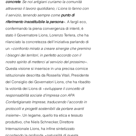
concrete
. Se noi artigiani curiamo la comunità 
attraverso il lavoro quotidiano, i Lions lo fanno con 
il servizio, tenendo sempre come 
punto di 
riferimento insostituibile la persona
»
. A fargli eco, 
confermando la piena convergenza di intenti, è 
stato il Governatore Lions, Lorenzo Terlera, che ha 
rilanciato la concretezza dell'iniziativa parlando di 
un 
«confronto mirato a creare sinergie che premino 
i bisogni dei territori, in perfetto accordo con il 
nostro spirito di metterci al servizio del prossimo»
. 
Questa visione si inserisce in una precisa cornice 
istituzionale descritta da Rossella Vitali, Presidente 
del Consiglio dei Governatori Lions, che ha ribadito 
la volontà dei Lions di 
«sviluppare il concetto di 
responsabilità sociale d'impresa con APA 
Confartigianato Imprese, traducendo l'accordo in 
protocolli e progetti sostenibili da portare avanti 
insieme»
. Un legame, quello tra etica e tessuto 
produttivo, che Niels Schnecker, Direttore 
Internazionale Lions, ha infine sintetizzato 
ricordando la profonda 
«naturalità di questa 