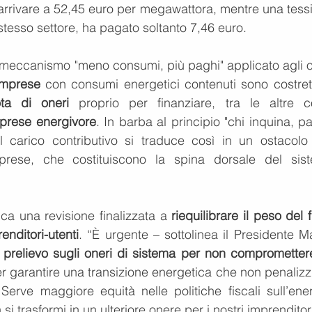
 arrivare a 52,45 euro per megawattora, mentre una tessi
tesso settore, ha pagato soltanto 7,46 euro.
o meccanismo "meno consumi, più paghi" applicato agli on
imprese
 con consumi energetici contenuti sono costrett
ta di oneri
 proprio per finanziare, tra le altre co
mprese energivore
. In barba al principio "chi inquina, pa
l carico contributivo si traduce così in un ostacolo a
mprese, che costituiscono la spina dorsale del sist
a una revisione finalizzata a 
riequilibrare il peso del f
enditori-utenti
. “È urgente – sottolinea il Presidente M
i prelievo sugli oneri di sistema per non compromettere 
er garantire una transizione energetica che non penalizzi
 Serve maggiore equità nelle politiche fiscali sull’ener
si trasformi in un ulteriore onere per i nostri imprenditori