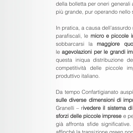
della bolletta per oneri generali
più grande, pur operando nello s
In pratica, a causa dell’assurd
parafiscali, le 
micro e piccole 
sobbarcarsi la 
maggiore quo
le 
agevolazioni per le grandi i
questa iniqua distribuzione de
competitività delle piccole i
produttivo italiano.
Da tempo Confartigianato auspic
sulle diverse dimensioni di impr
Granelli – r
ivedere il sistema d
sforzi delle piccole imprese
 e p
già affronta sfide significative.
affinché la transizione green non 