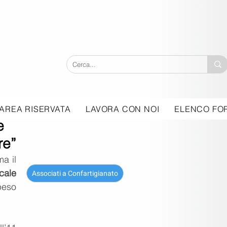
AREA RISERVATA
LAVORA CON NOI
ELENCO FOR
e
re”
a il 
ale 
Associati a Confartigianato
peso 