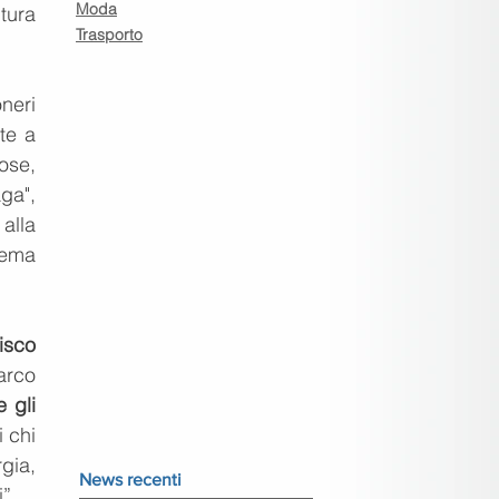
Moda
tura 
Trasporto
eri 
e a 
se, 
ga", 
lla 
ema 
isco 
arco 
gli 
 chi 
gia, 
News recenti
”.