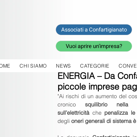
Associati a Confartigianato
Vuoi aprire un'impresa?
OME
CHI SIAMO
NEWS
CATEGORIE
CONVE
15 gen 2025
ENERGIA – Da Confar
piccole imprese pag
"Ai rischi di un aumento del cost
cronico 
squilibrio nella
sull’elettricità
 che
 penalizza le
degli 
oneri generali di sistema è