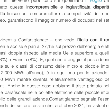
n un intervento pubblicato sul quotidiano 
Il Foglio 
del
nato questa
 incomprensibile e ingiustificata disparità
tta
 finisce per compromettere la competitività delle nos
peo, garantiscono il maggior numero di occupati nel sett
evidenzia Confartigianato – che vede
 l’Italia con il re
neri e accise è pari al 27,1% sul prezzo dell’energia elett
quasi doppia rispetto alla media Ue e superiore a quella
) e Francia (8%). E, quel che è peggio, il peso di oner
nte sulle classi di consumo delle micro e piccole impr
2.000 MWh all’anno), è in equilibrio per le aziende 
0 MWh mentre diventa relativamente vantaggioso per
ti. Anche in questo caso abbiamo il triste primato nell
 e parafiscale nelle bollette elettriche delle piccole imp
ello delle grandi aziende.Confartigianato segnala l’esem
a del settore tessile che, a ottobre 2024, ha visto il c