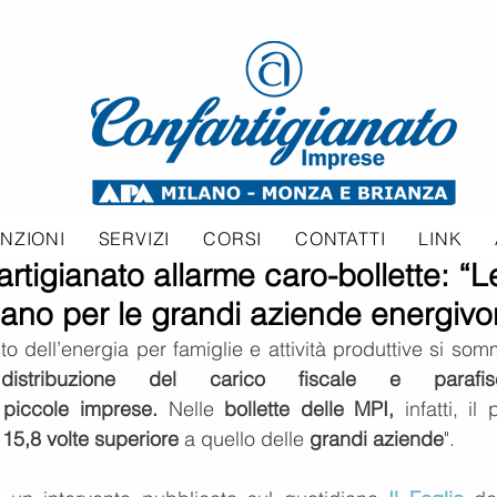
NZIONI
SERVIZI
CORSI
CONTATTI
LINK
tigianato allarme caro-bollette: “L
ano per le grandi aziende energivo
o dell’energia per famiglie e attività produttive si somm
 distribuzione del carico fiscale e parafisc
 piccole imprese.
 Nelle 
bollette delle MPI,
 infatti, il 
 15,8 volte superiore
 a quello delle 
grandi aziende
".