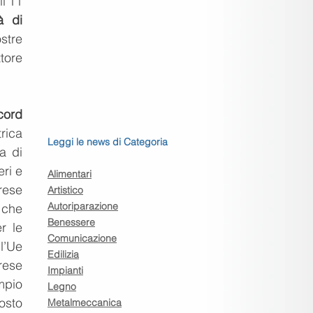
l’11 
 di 
tre 
ore 
cord 
rica 
Leggi le news di Categoria
 di 
i e 
Alimentari
ese 
Artistico
Autoriparazione
che 
Benessere
 le 
Comunicazione
’Ue 
Edilizia
rese 
Impianti
pio 
Legno
osto 
Metalmeccanica