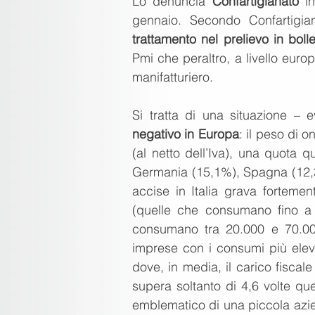
Lo denuncia 
Confartigianato
 i
gennaio. Secondo Confartigia
trattamento nel prelievo in bolle
Pmi che peraltro, a livello euro
manifatturiero.
Si tratta di una situazione – 
negativo in Europa
: il peso di o
(al netto dell’Iva), una quota 
Germania (15,1%), Spagna (12,3%
accise in Italia grava forteme
(quelle che consumano fino a 
consumano tra 20.000 e 70.00
imprese con i consumi più eleva
dove, in media, il carico fiscale
supera soltanto di 4,6 volte qu
emblematico di una piccola aziend