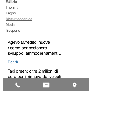
Edilizia
Impianti
Legno
Metalmeccanica
Moda
Trasporto
AgevolaCredito: nuove
risorse per sostenere
sviluppo, ammodernamento
e competitività delle imprese
Bandi
Taxi green: oltre 2 milioni di
euro per il rinnovo dei veicoli
Bandi
Caro gasolio, 322 milioni per
le imprese di trasporto:
guida operativa alla
presentazione della
Trasporti
domanda
Bonus gasolio 2026: giovedì