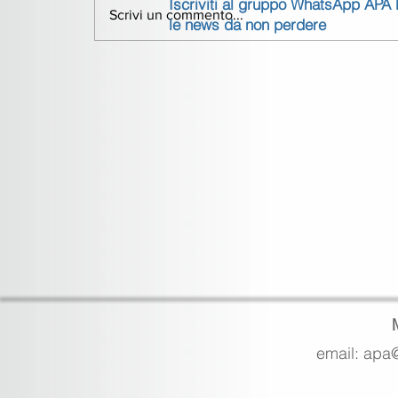
Iscriviti al gruppo WhatsApp APA
Scrivi un commento...
le news da non perdere
email: apa@