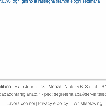
 NEWS: ogni giorno la rassegna stampa e ogni settimana
Milano
- Viale Jenner, 73 -
Monza
- Viale G.B. Stucchi, 6
apaconfartigianato.it -
pec: segreteria.apa@servia.tel
Lavora con noi
|
Privacy e policy
Whistleblowing