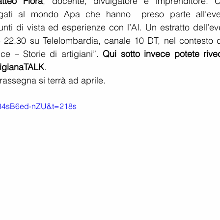
tteo Flora
, docente, divulgatore e imprenditore. Ci
 legati al mondo Apa che hanno  preso parte all’even
nti di vista ed esperienze con l’AI. Un estratto dell’ev
 22.30 su Telelombardia, canale 10 DT, nel contesto de
ce – Storie di artigiani”. 
Qui sotto invece potete rived
rtigianaTALK
. 
assegna si terrà ad aprile.
=34sB6ed-nZU&t=218s