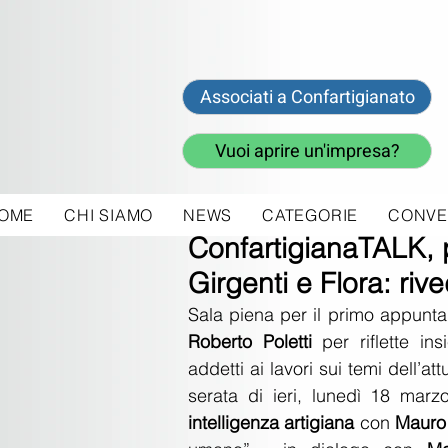
Associati a Confartigianato
Vuoi aprire un'impresa?
OME
CHI SIAMO
NEWS
CATEGORIE
CONVE
19 mar 2024
ConfartigianaTALK,
Girgenti e Flora: rive
Sala piena per il primo appunt
Roberto Poletti
 per riflette ins
addetti ai lavori sui temi dell’at
serata di ieri, lunedì 18 marzo
intelligenza artigiana
 con 
Mauro