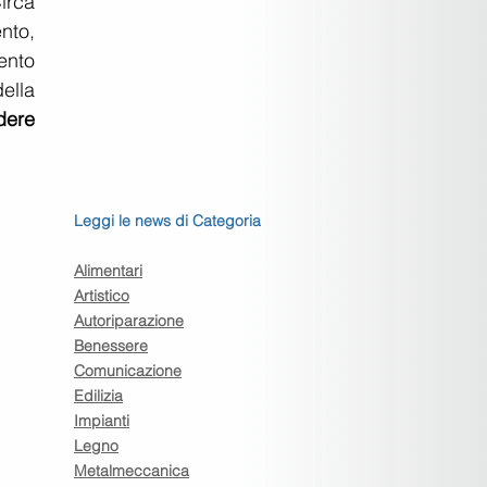
rca 
to, 
ento 
lla 
ere 
Leggi le news di Categoria
Alimentari
Artistico
Autoriparazione
Benessere
Comunicazione
Edilizia
Impianti
Legno
Metalmeccanica