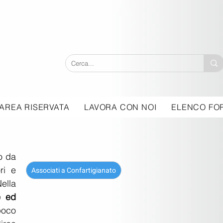
AREA RISERVATA
LAVORA CON NOI
ELENCO FOR
, il ciclo di incontri condotto da 
ri e 
Associati a Confartigianato
ella 
e ed 
poco 