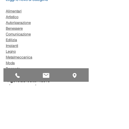
Alimentari
Artistico
Autoriparazione
Benessere
Comunicazione
Edilizia
Impianti
Legno
Metalmeccanica
Moda
Trasporto
AgevolaCredito: nuove
risorse per sostenere
sviluppo, ammodernamento
e competitività delle imprese
Bandi
Taxi green: oltre 2 milioni di
euro per il rinnovo dei veicoli
Bandi