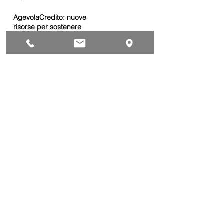
AgevolaCredito: nuove
risorse per sostenere
sviluppo, ammodernamento
e competitività delle imprese
Bandi
Taxi green: oltre 2 milioni di
euro per il rinnovo dei veicoli
Bandi
Caro gasolio, 322 milioni per
le imprese di trasporto:
guida operativa alla
presentazione della
Trasporti
domanda
Bonus gasolio 2026: giovedì
30 luglio webinar nazionale
per le imprese
dell’autotrasporto
Trasporti
Chiusura estiva dal 10 al 28