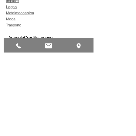
Impianti
Legno
Metalmeccanica
Moda
Trasporto
AgevolaCredito: nuove
risorse per sostenere
sviluppo, ammodernamento
e competitività delle imprese
Bandi
Taxi green: oltre 2 milioni di
euro per il rinnovo dei veicoli
Bandi
Caro gasolio, 322 milioni per
le imprese di trasporto:
guida operativa alla
presentazione della
Trasporti
domanda
Bonus gasolio 2026: giovedì
30 luglio webinar nazionale