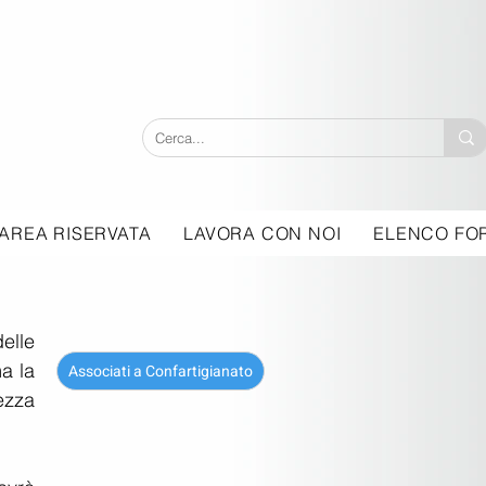
AREA RISERVATA
LAVORA CON NOI
ELENCO FOR
lle 
a la 
Associati a Confartigianato
zza 