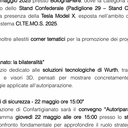
 maggio 2025
 presso 
BolognaFiere
, dove la categoria 
no dello 
Stand Confederale (Padiglione 29 – Stand C
la presenza della 
Tesla Model X
, esposta nell’ambito d
sistema 
CI.TE.MO.S. 2025
.
ltre allestiti 
corner tematici
 per la promozione dei prog
nato: la bilateralità”
io dedicato alle 
soluzioni tecnologiche di Wurth
, tra
a e visori 3D, pensati per mostrare concretamente
ie applicate all’autoriparazione.
i di sicurezza - 22 maggio ore 15:00"
zione di Confartigianato sarà il 
convegno “Autoriparat
ramma 
giovedì 22 maggio alle ore 15:00
 presso lo 
s
fronto fondamentale per approfondire il ruolo strateg