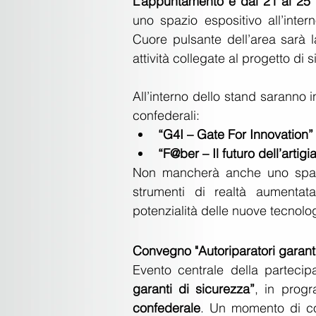
L’appuntamento è dal 21 al 25
uno spazio espositivo all’inter
Cuore pulsante dell’area sarà 
attività collegate al progetto di 
All’interno dello stand saranno ino
confederali:
“G4I – Gate For Innovation”
“F@ber – Il futuro dell’artigia
Non mancherà anche uno spaz
strumenti di realtà aumentat
potenzialità delle nuove tecnolog
Convegno "Autoriparatori garant
Evento centrale della partecipa
garanti di sicurezza”
, in prog
confederale
. Un momento di con