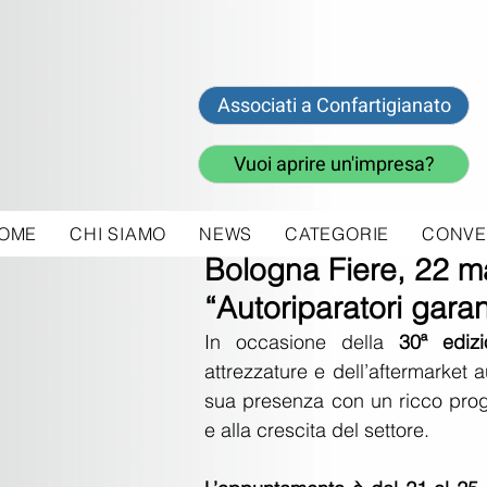
Associati a Confartigianato
Vuoi aprire un'impresa?
OME
CHI SIAMO
NEWS
CATEGORIE
CONVE
16 mag 2025
Bologna Fiere, 22 
“Autoriparatori garan
In occasione della 
30ª ediz
attrezzature e dell’aftermarket a
sua presenza con un ricco progr
e alla crescita del settore.