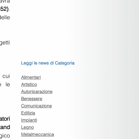
avrà 
52)
. 
elle 
etti 
Leggi le news di Categoria
 cui 
Alimentari
 le 
Artistico
Autoriparazione
Benessere
Comunicazione
Edilizia
ori 
Impianti
tand 
Legno
Metalmeccanica
ico 