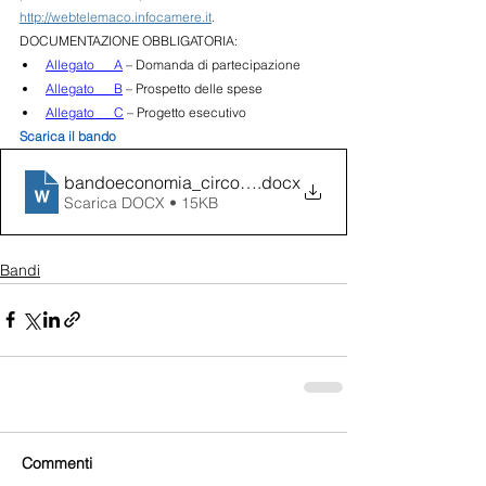
http://webtelemaco.infocamere.it
.
DOCUMENTAZIONE OBBLIGATORIA:
Allegato      A
– Domanda di partecipazione
Allegato      B
 – Prospetto delle spese
Allegato      C
 – Progetto esecutivo
Scarica il bando
bandoeconomia_circolare 2021
.docx
Scarica DOCX • 15KB
Bandi
Commenti