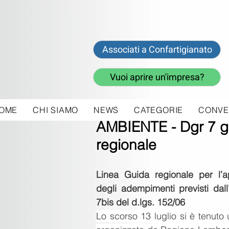
Associati a Confartigianato
Vuoi aprire un'impresa?
OME
CHI SIAMO
NEWS
CATEGORIE
CONVE
23 lug 2021
AMBIENTE - Dgr 7 gi
regionale
Linea Guida regionale per l’ap
degli adempimenti previsti dall’
7bis del d.lgs. 152/06
Lo scorso 13 luglio si è tenuto 