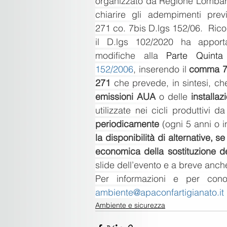
organizzato da Regione Lombardi
chiarire gli adempimenti previst
271 co. 7bis D.lgs 152/06.  Ric
il D.lgs 102/2020 ha apporta
modifiche alla
 Parte Quinta
152/2006
, inserendo il 
comma 7bi
271 
che prevede, in sintesi, che
emissioni AUA
 o delle 
installaz
utilizzate nei cicli produttivi d
periodicamente
 (ogni 5 anni o 
la disponibilità di alternative, s
economica della sostituzione d
slide dell’evento e a breve anch
ambiente@apaconfartigianato.it
Ambiente e sicurezza