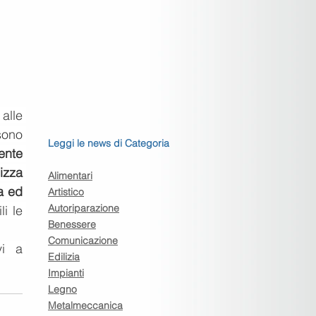
 alle
sono 
Leggi le news di Categoria
ente 
izza 
Alimentari
a ed 
Artistico
Autoriparazione
i le 
Benessere
Comunicazione
Per informazioni e per conoscere se sei soggetto a tale adempimento scrivi a 
Edilizia
Impianti
Legno
Metalmeccanica