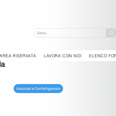
AREA RISERVATA
LAVORA CON NOI
ELENCO FOR
da
Associati a Confartigianato