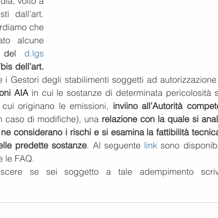
a, volto a 
i dall’art. 
ordiamo che 
to alcune 
 del 
d.lgs 
s dell’art. 
 i Gestori degli stabilimenti soggetti ad autorizzazione
ioni AIA
 in cui le sostanze di determinata pericolosità 
a cui originano le emissioni, 
inviino all’Autorità compet
in caso di modifiche), una 
relazione con la quale si anal
e ne considerano i rischi e si esamina la fattibilità tecnic
elle predette sostanze
. Al seguente 
link
 sono disponibil
e le FAQ. 