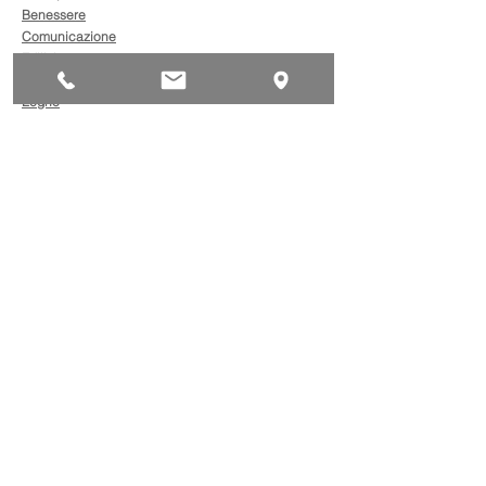
Benessere
Comunicazione
Edilizia
Impianti
Legno
Metalmeccanica
Moda
Trasporto
AgevolaCredito: nuove
risorse per sostenere
sviluppo, ammodernamento
e competitività delle imprese
Bandi
Taxi green: oltre 2 milioni di
euro per il rinnovo dei veicoli
Bandi
Caro gasolio, 322 milioni per
le imprese di trasporto:
guida operativa alla