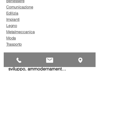
Benessere
Comunicazione
Edilizia
Impianti
Legno
Metalmeccanica
Moda
Trasporto
AgevolaCredito: nuove
risorse per sostenere
sviluppo, ammodernamento
e competitività delle imprese
Bandi
Taxi green: oltre 2 milioni di
euro per il rinnovo dei veicoli
Bandi
Caro gasolio, 322 milioni per
le imprese di trasporto:
guida operativa alla
presentazione della