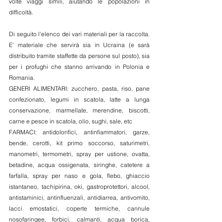
volte viaggi simili, aiutando le popolazioni in 
difficoltà. 
Di seguito l'elenco dei vari materiali per la raccolta. 
E' materiale che servirà sia in Ucraina (e sarà 
distribuito tramite staffette da persone sul posto), sia 
per i profughi che stanno arrivando in Polonia e 
Romania. 
GENERI ALIMENTARI: zucchero, pasta, riso, pane 
confezionato, legumi in scatola, latte a lunga 
conservazione, marmellate, merendine, biscotti, 
carne e pesce in scatola, olio, sughi, sale, etc
FARMACI: antidolorifici, antinfiammatori, garze, 
bende, cerotti, kit primo soccorso, saturimetri, 
manometri, termometri, spray per ustione, ovatta, 
betadine, acqua ossigenata, siringhe, catetere a 
farfalla, spray per naso e gola, flebo, ghiaccio 
istantaneo, tachipirina, oki, gastroprotettori, alcool, 
antistaminici, antinfluenzali, antidiarrea, antivomito, 
lacci emostatici, coperte termiche, cannule 
nosofaringee, forbici, calmanti, acqua borica, 