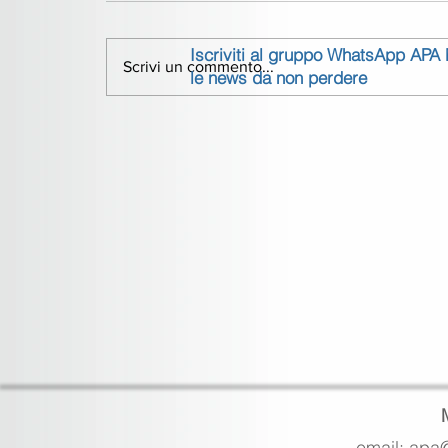
Iscriviti al gruppo WhatsApp APA
Scrivi un commento...
le news da non perdere
email: apa@