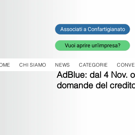
Associati a Confartigianato
Vuoi aprire un'impresa?
OME
CHI SIAMO
NEWS
CATEGORIE
CONVE
24 ott 2022
AdBlue: dal 4 Nov. or
domande del credito