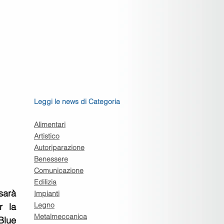
Leggi le news di Categoria
Alimentari
Artistico
Autoriparazione
Benessere
Comunicazione
Edilizia
arà 
Impianti
Legno
 la 
Metalmeccanica
lue 