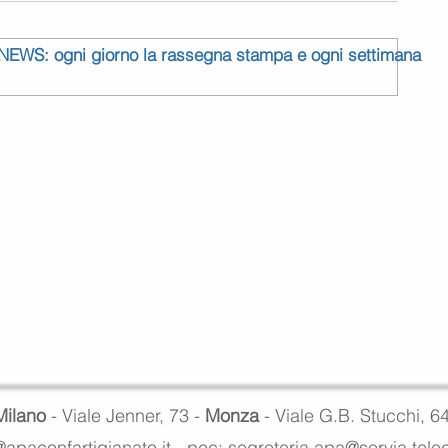
 NEWS: ogni giorno la rassegna stampa e ogni settimana
Milano
- Viale Jenner, 73 -
Monza
- Viale G.B. Stucchi, 6
apaconfartigianato.it -
pec: segreteria.apa@servia.tel