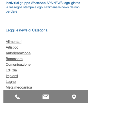
Iscriviti al gruppo WhatsApp APA NEWS: ogni giorno
la rassegna stampa e ogni settimana le news da non
perdere
Leggi le news di Categoria
Alimentari
Artistico
Autoriparazione
Benessere
Comunicazione
Edilizia
Impianti
Legno
Metalmeccanica
Moda
Trasporto
AgevolaCredito: nuove
risorse per sostenere
sviluppo, ammodernamento
e competitività delle imprese