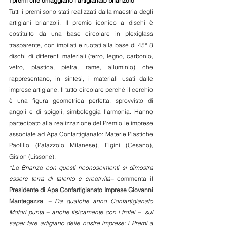
I premi che omaggiano l’artigianato brianzolo
Tutti i premi sono stati realizzati dalla maestria degli 
artigiani brianzoli. Il premio iconico a dischi è 
costituito da una base circolare in plexiglass 
trasparente, con impilati e ruotati alla base di 45° 8 
dischi di differenti materiali (ferro, legno, carbonio, 
vetro, plastica, pietra, rame, alluminio) che 
rappresentano, in sintesi, i materiali usati dalle 
imprese artigiane. Il tutto circolare perché il cerchio 
è una figura geometrica perfetta, sprovvisto di 
angoli e di spigoli, simboleggia l’armonia. Hanno 
partecipato alla realizzazione del Premio le imprese 
associate ad Apa Confartigianato: Materie Plastiche 
Paolillo (Palazzolo Milanese), Figini (Cesano), 
Gislon (Lissone).
“La Brianza con questi riconoscimenti si dimostra 
essere terra di talento e creatività– 
commenta il 
Presidente di Apa Confartigianato Imprese Giovanni 
Mantegazza
. 
– Da qualche anno Confartigianato 
Motori punta – anche fisicamente con i trofei –  sul 
saper fare artigiano delle nostre imprese: i Premi a 