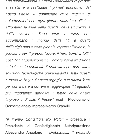
che contribuiscono a creare l’eccellenza di prodotti 
e servizi e a realizzare i primati economici del 
nostro Paese. A cominciare dalle migliaia di 
autoriparatori che, ogni giorno, nelle loro officine, 
affrontano le sfide della qualità, della sicurezza e 
dell’innovazione. Sono tanti i valori che 
accomunano il mondo della F1 e quello 
dell’artigianato e delle piccole imprese: il talento, la 
passione per il proprio lavoro, il ‘fare bene’ a tutti i 
costi fino al perfezionismo, l’amore per la tradizione 
e, insieme, la capacità di rinnovarsi per dare vita a 
soluzioni tecnologiche d’avanguardia. Tutto questo 
è made in Italy, è il nostro orgoglio e la nostra forza 
per continuare a correre e raggiungere il traguardo 
più importante: garantire il futuro delle nostre 
imprese e di tutto il Paese”, 
così il 
Presidente di 
Confartigianato Imprese Marco Granelli
.
“Il Premio Confartigianato Motori 
– prosegue 
il 
Presidente di Confartigianato Autoriparazione 
Alessandro Angelone – 
simboleggia il profondo 