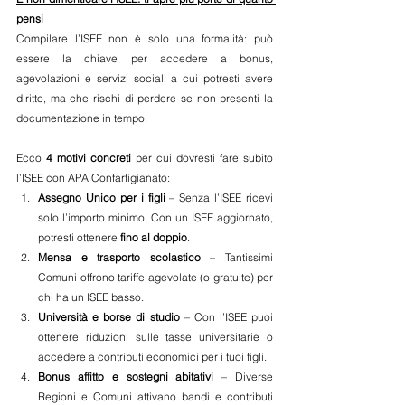
pensi
Compilare l’ISEE non è solo una formalità: può 
essere la chiave per accedere a bonus, 
agevolazioni e servizi sociali a cui potresti avere 
diritto, ma che rischi di perdere se non presenti la 
documentazione in tempo.
Ecco 
4 motivi concreti
 per cui dovresti fare subito 
l’ISEE con APA Confartigianato:
Assegno Unico per i figli
 – Senza l’ISEE ricevi 
solo l’importo minimo. Con un ISEE aggiornato, 
potresti ottenere 
fino al doppio
.
Mensa e trasporto scolastico
 – Tantissimi 
Comuni offrono tariffe agevolate (o gratuite) per 
chi ha un ISEE basso.
Università e borse di studio
 – Con l’ISEE puoi 
ottenere riduzioni sulle tasse universitarie o 
accedere a contributi economici per i tuoi figli.
Bonus affitto e sostegni abitativi
 – Diverse 
Regioni e Comuni attivano bandi e contributi 