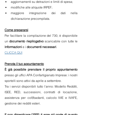
aggiornamenti su detrazioni e limiti di spesa; 
modifiche alle aliquote IRPEF;
maggiore integrazione dei dati nella 
dichiarazione precompilata.
Come prepararsi
Per facilitare la compilazione del 730, è disponibile 
un 
documento riepilogativo
 scaricabile con tutte le 
informazioni 
e i 
documenti necessari
. 
CLICCA QUI
Prenota il tuo appuntamento
È già possibile prenotare il proprio appuntamento
presso gli uffici APA Confartigianato Imprese: i nostri 
sportelli sono attivi da aprile a settembre. 
Tra i servizi disponibili tutto l'anno: Modello Redditi, 
ISEE, RED, successioni, contratti di locazione, 
assistenza per colf/badanti, calcolo IVIE e IVAFE, 
gestione dei redditi esteri. 
E non dimenticare l’ISEE: ti apre più porte di quanto 