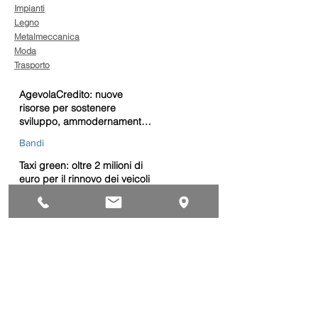
Impianti
Legno
Metalmeccanica
Moda
Trasporto
AgevolaCredito: nuove
risorse per sostenere
sviluppo, ammodernamento
e competitività delle imprese
Bandi
Taxi green: oltre 2 milioni di
euro per il rinnovo dei veicoli
Bandi
Caro gasolio, 322 milioni per
le imprese di trasporto:
guida operativa alla
presentazione della
Trasporti
domanda
Bonus gasolio 2026: giovedì