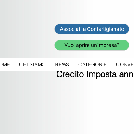
Associati a Confartigianato
Vuoi aprire un'impresa?
OME
CHI SIAMO
NEWS
CATEGORIE
CONVE
10 gen 2020
Credito Imposta an