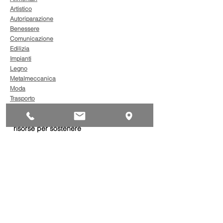
Artistico
Autoriparazione
Benessere
Comunicazione
Edilizia
Impianti
Legno
Metalmeccanica
Moda
Trasporto
AgevolaCredito: nuove
risorse per sostenere
sviluppo, ammodernamento
e competitività delle imprese
Bandi
Taxi green: oltre 2 milioni di
euro per il rinnovo dei veicoli
Bandi
Caro gasolio, 322 milioni per