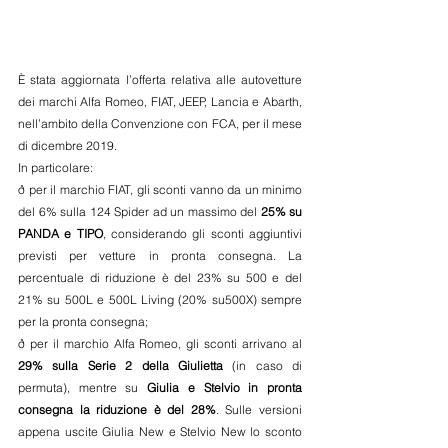
È stata aggiornata l’offerta relativa alle autovetture 
dei marchi Alfa Romeo, FIAT, JEEP, Lancia e Abarth, 
nell’ambito della Convenzione con FCA, per il mese 
di dicembre 2019.
In particolare:
ð per il marchio FIAT, gli sconti vanno da un minimo 
del 6% sulla 124 Spider ad un massimo del 
25% su 
PANDA e TIPO
, considerando gli sconti aggiuntivi 
previsti per vetture in pronta consegna. La 
percentuale di riduzione è del 23% su 500 e del 
21% su 500L e 500L Living (20% su500X) sempre 
per la pronta consegna;
ð per il marchio Alfa Romeo, gli sconti arrivano al 
29% sulla Serie 2 della Giulietta
 (in caso di 
permuta), mentre su 
Giulia e Stelvio in pronta 
consegna la riduzione è del 28%
. Sulle versioni 
appena uscite Giulia New e Stelvio New lo sconto 