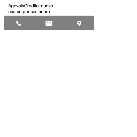
AgevolaCredito: nuove
risorse per sostenere
sviluppo, ammodernamento
e competitività delle imprese
Bandi
Taxi green: oltre 2 milioni di
euro per il rinnovo dei veicoli
Bandi
Caro gasolio, 322 milioni per
le imprese di trasporto:
guida operativa alla
presentazione della
Trasporti
domanda
Bonus gasolio 2026: giovedì
30 luglio webinar nazionale
per le imprese
dell’autotrasporto
Trasporti
Chiusura estiva dal 10 al 28
agosto