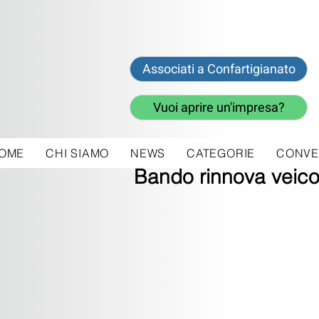
Associati a Confartigianato
Vuoi aprire un'impresa?
OME
CHI SIAMO
NEWS
CATEGORIE
CONVE
17 set 2019
Bando rinnova veico