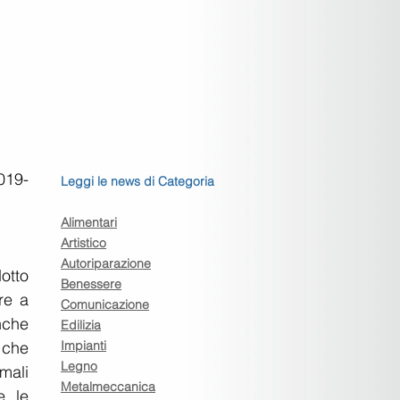
019-
Leggi le news di Categoria
Alimentari
Artistico
Autoriparazione
otto 
Benessere
e a 
Comunicazione
che 
Edilizia
che 
Impianti
Legno
ali 
Metalmeccanica
 le 