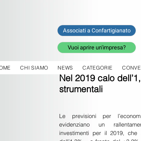
Associati a Confartigianato
Vuoi aprire un'impresa?
OME
CHI SIAMO
NEWS
CATEGORIE
CONVE
18 lug 2019
Nel 2019 calo dell’1
strumentali
Le previsioni per l’economia
evidenziano un rallentamen
investimenti per il 2019, che s