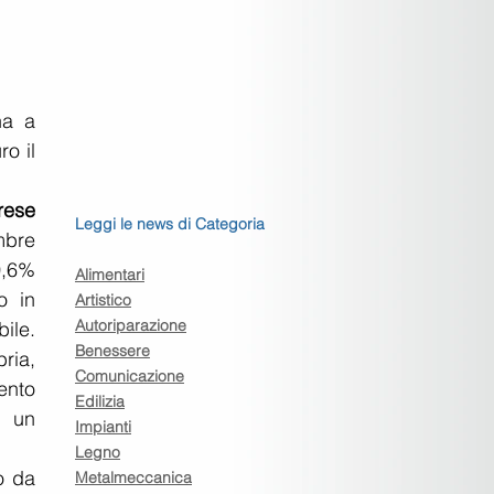
a a 
o il 
rese
Leggi le news di Categoria
bre 
0,6% 
Alimentari
 in 
Artistico
Autoriparazione
le. 
Benessere
ria, 
Comunicazione
nto 
Edilizia
 un 
Impianti
Legno
 da 
Metalmeccanica