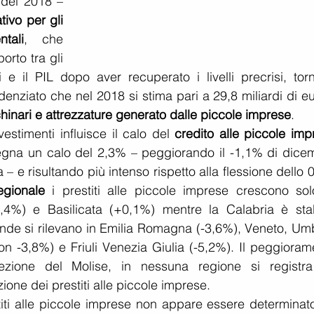
del 2018 – 
vo per gli 
tali
, che 
rto tra gli 
i e il PIL dopo aver recuperato i livelli precrisi, torn
enziato che nel 2018 si stima pari a 29,8 miliardi di eur
hinari e attrezzature generato dalle piccole imprese
.
estimenti influisce il calo del 
credito alle piccole imp
egna un calo del 2,3% – peggiorando il -1,1% di dicem
– e risultando più intenso rispetto alla flessione dello 
regionale
 i prestiti alle piccole imprese crescono solo
,4%) e Basilicata (+0,1%) mentre la Calabria è stabi
fonde si rilevano in Emilia Romagna (-3,6%), Veneto, Umb
on -3,8%) e Friuli Venezia Giulia (-5,2%). Il peggiorame
zione del Molise, in nessuna regione si registra
ione dei prestiti alle piccole imprese.
iti alle piccole imprese non appare essere determinato