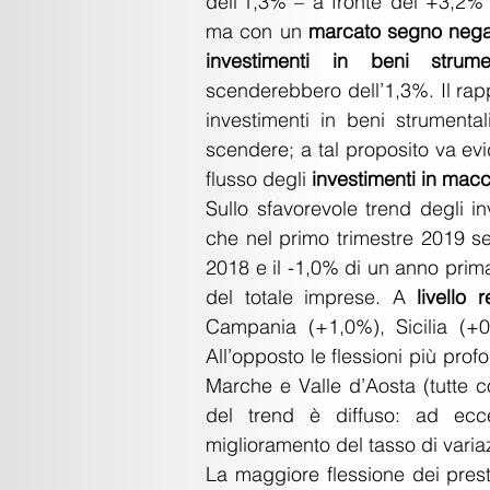
dell’1,3% – a fronte del +3,2% 
ma con un
 marcato segno negati
investimenti in beni strumen
scenderebbero dell’1,3%. Il rappo
investimenti in beni strumental
scendere; a tal proposito va evid
flusso degli 
investimenti in macc
Sullo sfavorevole trend degli inv
che nel primo trimestre 2019 s
2018 e il -1,0% di un anno prima 
del totale imprese. A 
livello 
Campania (+1,0%), Sicilia (+0
All’opposto le flessioni più pro
Marche e Valle d’Aosta (tutte c
del trend è diffuso: ad ecce
miglioramento del tasso di variaz
La maggiore flessione dei prest