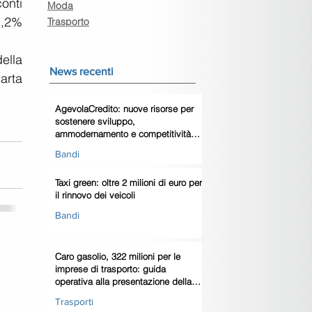
nti 
Moda
1,2% 
Trasporto
ella 
News recenti
rta 
AgevolaCredito: nuove risorse per
sostenere sviluppo,
ammodernamento e competitività
delle imprese
Bandi
Taxi green: oltre 2 milioni di euro per
il rinnovo dei veicoli
Bandi
Caro gasolio, 322 milioni per le
imprese di trasporto: guida
operativa alla presentazione della
domanda
Trasporti