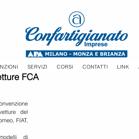
NZIONI
SERVIZI
CORSI
CONTATTI
LINK
etture FCA
Convenzione 
etture del 
meo, FIAT, 
In particolare, per molti modelli di 