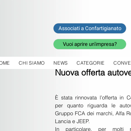
Associati a Confartigianato
Vuoi aprire un'impresa?
OME
CHI SIAMO
NEWS
CATEGORIE
CONVE
9 lug 2019
Nuova offerta autov
È stata rinnovata l’offerta in 
per quanto riguarda le autov
Gruppo FCA dei marchi, Alfa Ro
Lancia e JEEP.