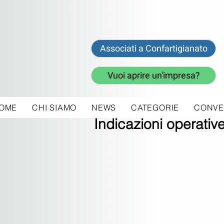
Associati a Confartigianato
Vuoi aprire un'impresa?
OME
CHI SIAMO
NEWS
CATEGORIE
CONVE
21 feb 2019
Indicazioni operative 