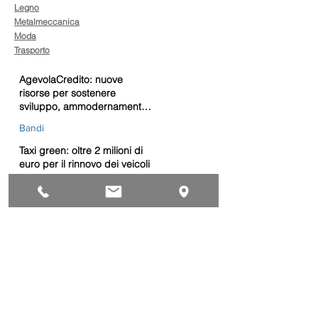
Legno
Metalmeccanica
Moda
Trasporto
AgevolaCredito: nuove
risorse per sostenere
sviluppo, ammodernamento
e competitività delle imprese
Bandi
Taxi green: oltre 2 milioni di
euro per il rinnovo dei veicoli
Bandi
Caro gasolio, 322 milioni per
le imprese di trasporto:
guida operativa alla
presentazione della
Trasporti
domanda
Bonus gasolio 2026: giovedì
30 luglio webinar nazionale