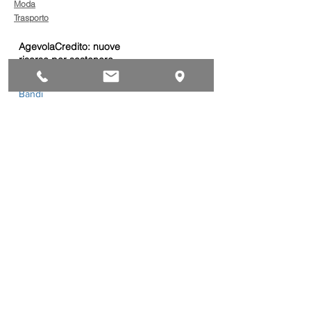
Moda
Trasporto
AgevolaCredito: nuove
risorse per sostenere
sviluppo, ammodernamento
e competitività delle imprese
Bandi
Taxi green: oltre 2 milioni di
euro per il rinnovo dei veicoli
Bandi
Caro gasolio, 322 milioni per
le imprese di trasporto:
guida operativa alla
presentazione della
Trasporti
domanda
Bonus gasolio 2026: giovedì
30 luglio webinar nazionale
per le imprese
dell’autotrasporto
Trasporti