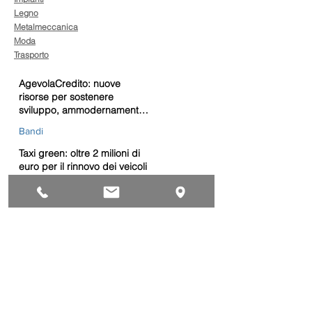
Legno
Metalmeccanica
Moda
Trasporto
AgevolaCredito: nuove
risorse per sostenere
sviluppo, ammodernamento
e competitività delle imprese
Bandi
Taxi green: oltre 2 milioni di
euro per il rinnovo dei veicoli
Bandi
Caro gasolio, 322 milioni per
le imprese di trasporto:
guida operativa alla
presentazione della
Trasporti
domanda
Bonus gasolio 2026: giovedì
30 luglio webinar nazionale