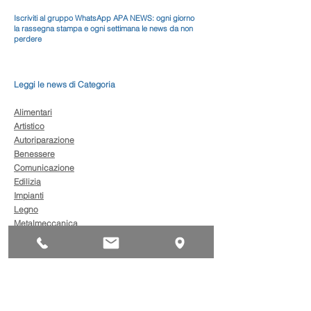
Iscriviti al gruppo WhatsApp APA NEWS: ogni giorno
la rassegna stampa e ogni settimana le news da non
perdere
Leggi le news di Categoria
Alimentari
Artistico
Autoriparazione
Benessere
Comunicazione
Edilizia
Impianti
Legno
Metalmeccanica
Moda
Trasporto
AgevolaCredito: nuove
risorse per sostenere
sviluppo, ammodernamento