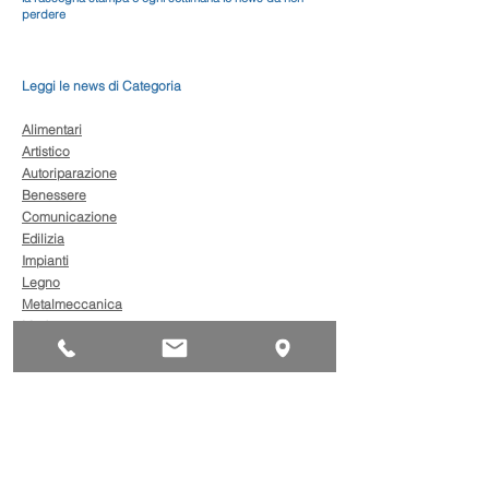
perdere
Leggi le news di Categoria
Alimentari
Artistico
Autoriparazione
Benessere
Comunicazione
Edilizia
Impianti
Legno
Metalmeccanica
Moda
Trasporto
AgevolaCredito: nuove
risorse per sostenere
sviluppo, ammodernamento
e competitività delle imprese
Bandi