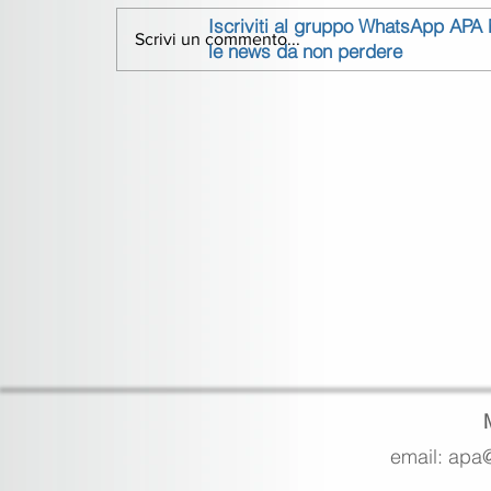
Iscriviti al gruppo WhatsApp APA
Scrivi un commento...
le news da non perdere
email: apa@