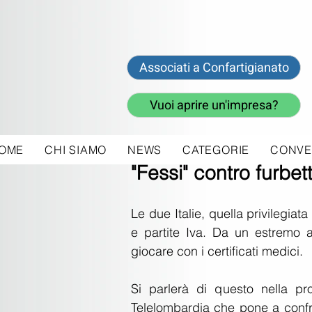
Associati a Confartigianato
Vuoi aprire un'impresa?
OME
CHI SIAMO
NEWS
CATEGORIE
CONVE
31 gen 2018
"Fessi" contro furbet
Le due Italie, quella privilegiata
e partite Iva. Da un estremo al
giocare con i certificati medici.
Si parlerà di questo nella pr
Telelombardia che pone a confront