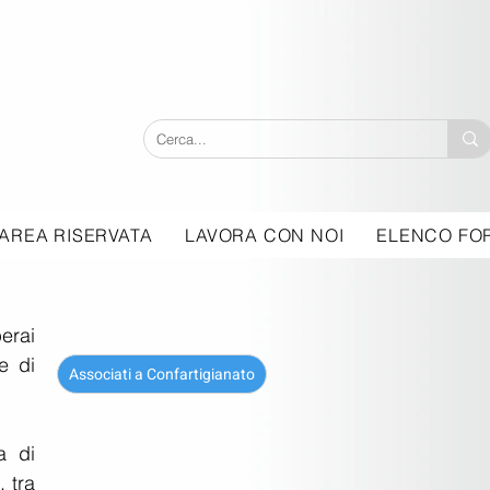
AREA RISERVATA
LAVORA CON NOI
ELENCO FOR
erai 
 di 
Associati a Confartigianato
 di 
 tra 