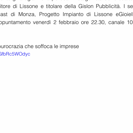
tore di Lissone e titolare della Gislon Pubblicità. I ser
ast di Monza, Progetto Impianto di Lissone eGioielle
ppuntamento venerdì 2 febbraio ore 22.30, canale 10 
burocrazia che soffoca le imprese
v=GfbRc5WOdyc