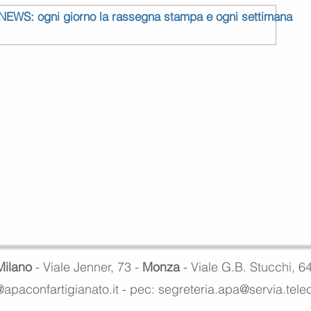
 NEWS: ogni giorno la rassegna stampa e ogni settimana
Milano
- Viale Jenner, 73 -
Monza
- Viale G.B. Stucchi, 6
apaconfartigianato.it -
pec: segreteria.apa@servia.tel