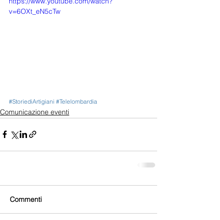
https://www.youtube.com/watch?
v=6OXt_eN5cTw
#StoriediArtigiani
#Telelombardia
Comunicazione eventi
Commenti