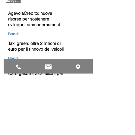
Trasporto
AgevolaCredito: nuove
risorse per sostenere
sviluppo, ammodernamento
e competitività delle imprese
Bandi
Taxi green: oltre 2 milioni di
euro per il rinnovo dei veicoli
Bandi
Caro gasolio, 322 milioni per
le imprese di trasporto:
guida operativa alla
presentazione della
Trasporti
domanda
Bonus gasolio 2026: giovedì
30 luglio webinar nazionale
per le imprese
dell’autotrasporto
Trasporti
Chiusura estiva dal 10 al 28