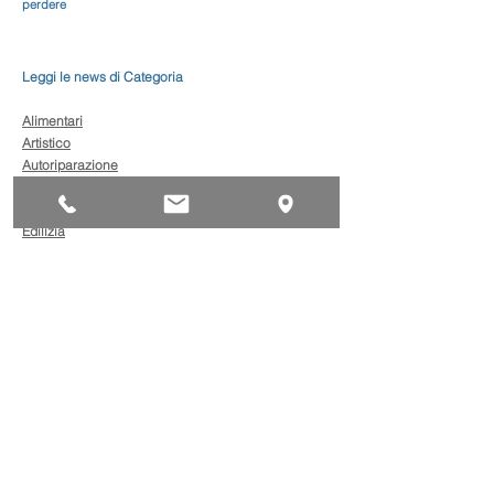
perdere
Leggi le news di Categoria
Alimentari
Artistico
Autoriparazione
Benessere
Comunicazione
Edilizia
Impianti
Legno
Metalmeccanica
Moda
Trasporto
AgevolaCredito: nuove
risorse per sostenere
sviluppo, ammodernamento
e competitività delle imprese
Bandi