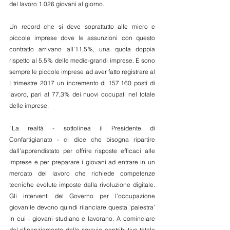
del lavoro 1.026 giovani al giorno.
Un record che si deve soprattutto alle micro e 
piccole imprese dove le assunzioni con questo 
contratto arrivano all’11,5%, una quota doppia 
rispetto al 5,5% delle medie-grandi imprese. E sono 
sempre le piccole imprese ad aver fatto registrare al 
I trimestre 2017 un incremento di 157.160 posti di 
lavoro, pari al 77,3% dei nuovi occupati nel totale 
delle imprese.
“La realtà - sottolinea il Presidente di 
Confartigianato - ci dice che bisogna ripartire 
dall’apprendistato per offrire risposte efficaci alle 
imprese e per preparare i giovani ad entrare in un 
mercato del lavoro che richiede competenze 
tecniche evolute imposte dalla rivoluzione digitale. 
Gli interventi del Governo per l’occupazione 
giovanile devono quindi rilanciare questa ‘palestra’ 
in cui i giovani studiano e lavorano. A cominciare 
dal rifinanziamento dello sgravio contributivo totale 