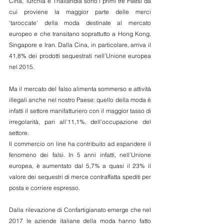
Cina, Turchia e Thailandia sono i primi tre Paesi da 
cui proviene la maggior parte delle merci 
‘taroccate’ della moda destinate al mercato 
europeo e che transitano soprattutto a Hong Kong, 
Singapore e Iran. Dalla Cina, in particolare, arriva il 
41,8% dei prodotti sequestrati nell’Unione europea 
nel 2015.
Ma il mercato del falso alimenta sommerso e attività 
illegali anche nel nostro Paese: quello della moda è 
infatti il settore manifatturiero con il maggior tasso di 
irregolarità, pari all’11,1%, dell’occupazione del 
settore.
Il commercio on line ha contribuito ad espandere il 
fenomeno dei falsi. In 5 anni infatti, nell’Unione 
europea, è aumentato dal 5,7% a quasi il 23% il 
valore dei sequestri di merce contraffatta spediti per 
posta e corriere espresso.
Dalla rilevazione di Confartigianato emerge che nel 
2017 le aziende italiane della moda hanno fatto 