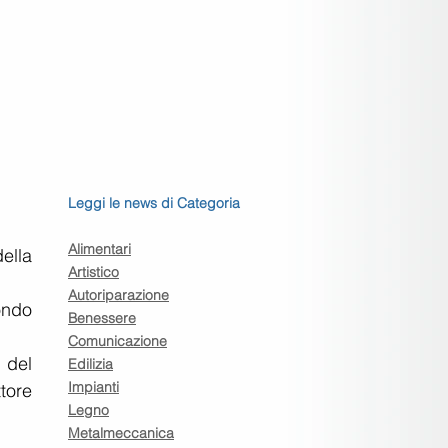
Leggi le news di Categoria
Alimentari
lla 
Artistico
Autoriparazione
ndo 
Benessere
Comunicazione
del 
Edilizia
Impianti
ore 
Legno
Metalmeccanica