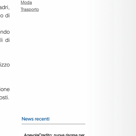
Moda
ri, 
Trasporto
o di 
ndo 
 di 
zzo 
one 
sti.
News recenti
AgevolaCredito: nuove risorse per