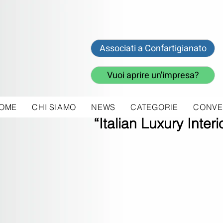
Associati a Confartigianato
Vuoi aprire un'impresa?
OME
CHI SIAMO
NEWS
CATEGORIE
CONVE
12 lug 2017
“Italian Luxury Inte