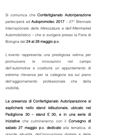
Si comunica che 
Confartigianato Autoriparazione
parteciperà ad 
Autopromotec 2017
 – 27° Biennale 
Internazionale delle Attrezzature e dell’Aftermarket 
Automobilistico – che si svolgerà presso la Fiera di 
Bologna dal
 24 al 28 maggio p.v.
L’evento rappresenta una prestigiosa vetrina per 
promuovere le innovazioni nel campo 
dell’automotive e costituirà un appuntamento di 
estrema rilevanza per la categoria sia sul piano 
dell’aggiornamento professionale che della 
visibilità.
La presenza di Confartigianato Autoriparazione si 
esplicherà nello stand istituzionale, ubicato nel 
Padiglione 30 – stand E 30, e in una serie di 
iniziative
 che culmineranno con il 
Convegno di 
sabato 27 maggio p.v. dedicato
 alla tematica, di 
grande attualità, dell’innovazione digitale e delle 