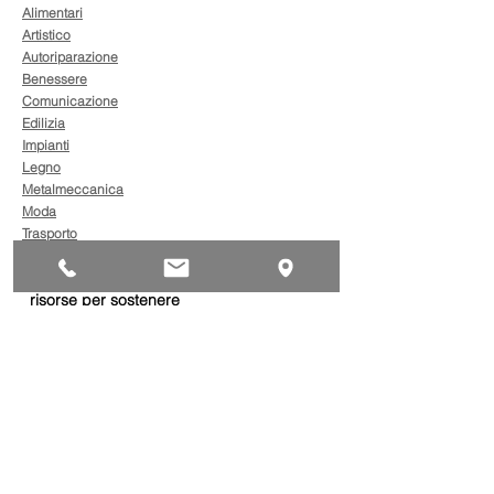
Alimentari
Artistico
Autoriparazione
Benessere
Comunicazione
Edilizia
Impianti
Legno
Metalmeccanica
Moda
Trasporto
AgevolaCredito: nuove
risorse per sostenere
sviluppo, ammodernamento
e competitività delle imprese
Bandi
Taxi green: oltre 2 milioni di
euro per il rinnovo dei veicoli
Bandi