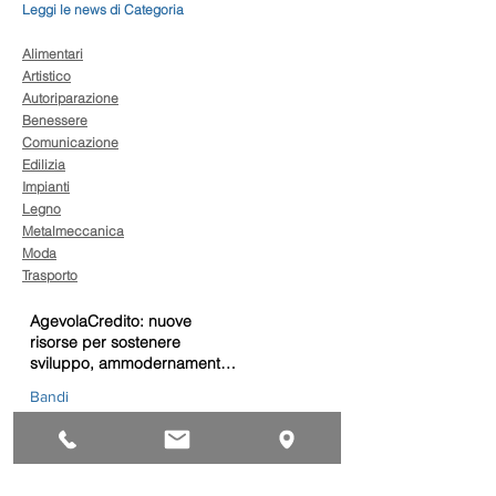
Leggi le news di Categoria
Alimentari
Artistico
Autoriparazione
Benessere
Comunicazione
Edilizia
Impianti
Legno
Metalmeccanica
Moda
Trasporto
AgevolaCredito: nuove
risorse per sostenere
sviluppo, ammodernamento
e competitività delle imprese
Bandi
Taxi green: oltre 2 milioni di
euro per il rinnovo dei veicoli
Bandi