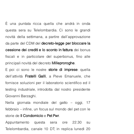
È una puntata ricca quella che andrà in onda 
questa sera su Telelombardia. Ci sono le grandi 
novità della settimana, a partire dall’approvazione 
da parte del CDM del 
decreto-legge per bloccare la 
cessione dei crediti e lo sconto in fattura
 dei bonus 
fiscali e in particolare del superbonus, fino alle 
principali novità del decreto 
Milleproroghe
. 
E poi ci sono le nostre 
storie di imprese
: quella 
dell’attività 
Fratelli Galli
, a Pieve Emanuele, che 
fornisce soluzioni per il laboratorio scientifico ed il 
testing industriale, introdotta dal nostro presidente 
Giovanni Barzaghi. 
Nella giornata mondiale del gatto – oggi, 17 
febbraio – infine, un focus sul mondo del pet con le 
storie de 
Il Condomicio
 e 
Pet Pwr
. 
Appuntamento questa sera ore 22.30 su 
Telelombardia, canale 10 DT; in replica lunedì 20 