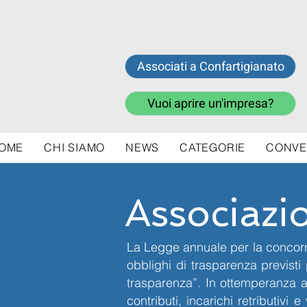
Associati a Confartigianato
Vuoi aprire un'impresa?
OME
CHI SIAMO
NEWS
CATEGORIE
CONVE
Associazi
La Legge annuale per la concor
obblighi di trasparenza previsti 
trasparenza”. In ottemperanza all
contributi, incarichi retribut