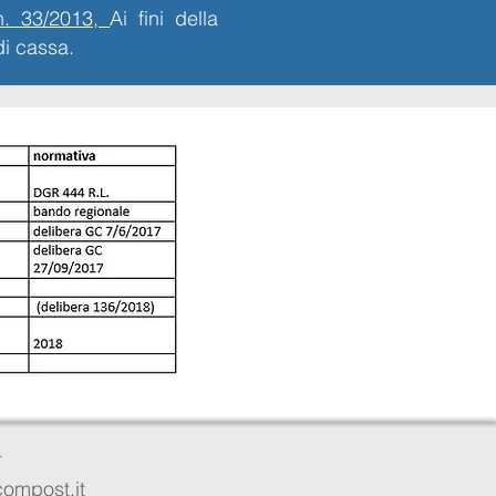
 n. 33/2013,
Ai fini della
di cassa.
4
ecompost.it