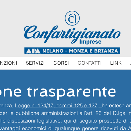
NZIONI
SERVIZI
CORSI
CONTATTI
LINK
one trasparente
renza,
Legge n. 124/17, commi 125 e 127,
ha esteso an
per le pubbliche amministrazioni all’art. 26 del D.lgs. 
e disposizioni legislative, qui di seguito prospetto di s
ivi e vantaggi economici di qualunque genere ricevuti