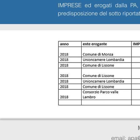
IMPRESE ed erogati dalla PA, n
predisposizione del sotto riporta
email: apa@