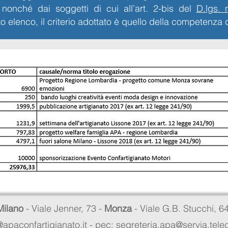
onché dai soggetti di cui all’art. 2-bis del
D.lgs.
to elenco, il criterio adottato è quello della competenza 
Milano
- Viale Jenner, 73 -
Monza
- Viale G.B. Stucchi, 6
apaconfartigianato.it -
pec: segreteria.apa@servia.tel