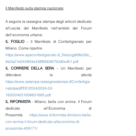
Il Manifesto sulla stampa nazionale
A seguire la rassegna stampa degli articoli dedicato 
all’uscita del Manifesto nell’ambito del Forum 
dell’economia urbana:
IL FOGLIO
 – Il Manifesto di Confartigianato per 
Milano. Come ripartire 
https://www.apaconfartigianato.it/_files/ugd/06e58c_
8e2a21e544904e438f85636750d0ed51.pdf
IL CORRIERE DELLA SERA
 – Un Manifesto per 
difendere le attività 
https://www.astampa.rassegnestampa.it/Confartigia
natoIpad/PDF/2024/2024-02-
16/2024021656631685.pdf
IL RIFORMISTA
 - Milano, bella con anima. Il Forum 
dedicato all’Economia di 
Prossimità 
https://www.ilriformista.it/milano-bella-
con-anima-il-forum-dedicato-alleconomia-di-
prossimita-409171/