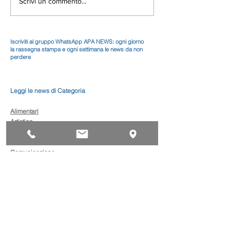
Scrivi un commento...
Iscriviti al gruppo WhatsApp APA NEWS: ogni giorno
la rassegna stampa e ogni settimana le news da non
perdere
Leggi le news di Categoria
Alimentari
Artistico
Autoriparazione
Benessere
Comunicazione
Edilizia
Impianti
Legno
Metalmeccanica
Moda
Trasporto