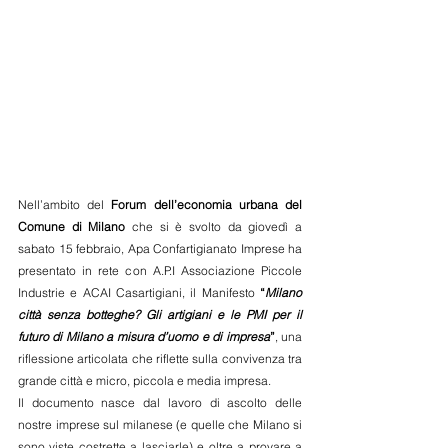
Nell’ambito del 
Forum dell’economia urbana del 
Comune di Milano
 che si è svolto da giovedì a 
sabato 15 febbraio, Apa Confartigianato Imprese ha 
presentato in rete con A.P.I Associazione Piccole 
Industrie e ACAI Casartigiani, il Manifesto
 “
Milano 
città senza botteghe? Gli artigiani e le PMI per il 
futuro di Milano a misura d’uomo e di impresa
”
, una 
riflessione articolata che riflette sulla convivenza tra 
grande città e micro, piccola e media impresa.
Il documento nasce dal lavoro di ascolto delle 
nostre imprese sul milanese (e quelle che Milano si 
sono viste costrette a lasciarle) e oltre a provare a 